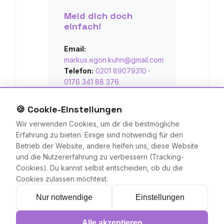
Meld dich doch
einfach!
Email:
markus.egon.kuhn@gmail.com
Telefon:
0201 89079310
·
0176 341 88 376
🍪 Cookie-Einstellungen
Wenn du Fragen hast, kannst
du meinen Bot unten rechts
Wir verwenden Cookies, um dir die bestmögliche
benutzen oder mich auch
Erfahrung zu bieten. Einige sind notwendig für den
anrufen!
Betrieb der Website, andere helfen uns, diese Website
und die Nutzererfahrung zu verbessern (Tracking-
Cookies). Du kannst selbst entscheiden, ob du die
Cookies zulassen möchtest.
Nur notwendige
Einstellungen
Alle akzeptieren