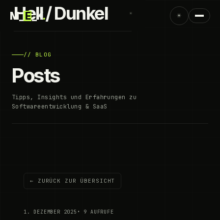
Hell / Dunkel
M_
E
_K
.
☀
☀
// BLOG
Posts
Tipps, Insights und Erfahrungen zu
Softwareentwicklung & SaaS
← ZURÜCK ZUR ÜBERSICHT
1. DEZEMBER 2025
• 9 AUFRUFE