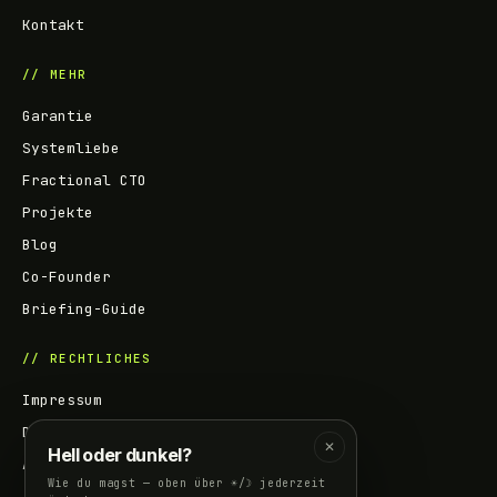
Kontakt
// MEHR
Garantie
Systemliebe
Fractional CTO
Projekte
Blog
Co-Founder
Briefing-Guide
// RECHTLICHES
Impressum
Datenschutz
✕
Hell oder dunkel?
AGB
Wie du magst — oben über ☀/☽ jederzeit