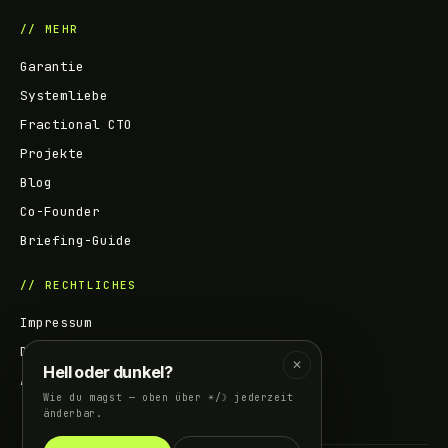
// MEHR
Garantie
Systemliebe
Fractional CTO
Projekte
Blog
Co-Founder
Briefing-Guide
// RECHTLICHES
Impressum
Datenschutz
✕
Hell oder dunkel?
AGB
Wie du magst — oben über ☀/☽ jederzeit
änderbar.