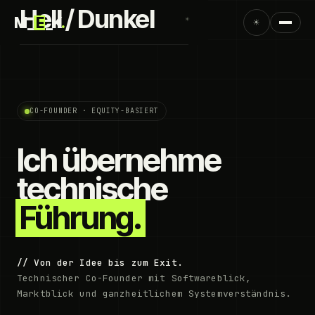
Hell / Dunkel
M_
E
_K
.
☀
☀
CO-FOUNDER · EQUITY-BASIERT
Ich übernehme
technische
Führung.
// Von der Idee bis zum Exit.
Technischer Co-Founder mit Softwareblick,
Marktblick und ganzheitlichem Systemverständnis.