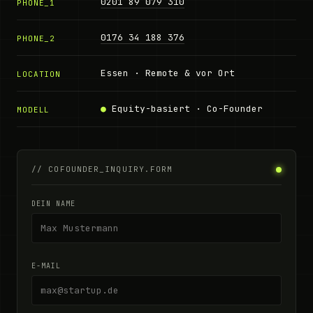
0201 89 079 310
PHONE_1
0176 34 188 376
PHONE_2
Essen · Remote & vor Ort
LOCATION
●
Equity-basiert · Co-Founder
MODELL
// COFOUNDER_INQUIRY.FORM
DEIN NAME
E-MAIL